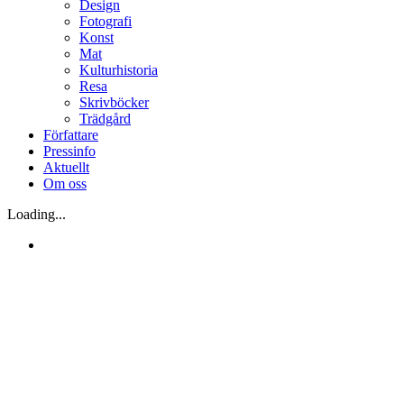
Design
Fotografi
Konst
Mat
Kulturhistoria
Resa
Skrivböcker
Trädgård
Författare
Pressinfo
Aktuellt
Om oss
Loading...