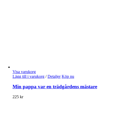
Visa varukorg
Lägg till i varukorg
/
Detaljer
Köp nu
Min pappa var en trädgårdens mästare
225
kr