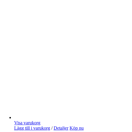
Visa varukorg
Lägg till i varukorg
/
Detaljer
Köp nu