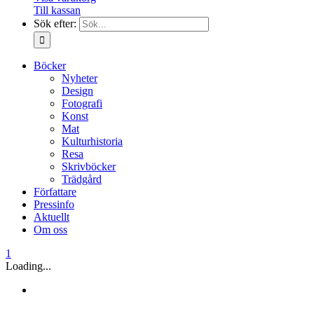
Till kassan
Sök efter:
Böcker
Nyheter
Design
Fotografi
Konst
Mat
Kulturhistoria
Resa
Skrivböcker
Trädgård
Författare
Pressinfo
Aktuellt
Om oss
1
Loading...