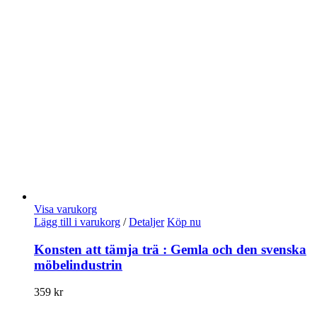
Visa varukorg
Lägg till i varukorg
/
Detaljer
Köp nu
Konsten att tämja trä : Gemla och den svenska
möbelindustrin
359
kr