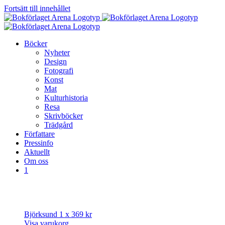
Fortsätt till innehållet
Böcker
Nyheter
Design
Fotografi
Konst
Mat
Kulturhistoria
Resa
Skrivböcker
Trädgård
Författare
Pressinfo
Aktuellt
Om oss
1
Björksund
1 x
369
kr
Visa varukorg