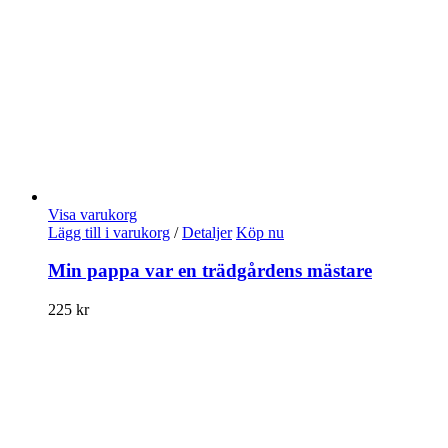
Visa varukorg
Lägg till i varukorg
/
Detaljer
Köp nu
Min pappa var en trädgårdens mästare
225
kr