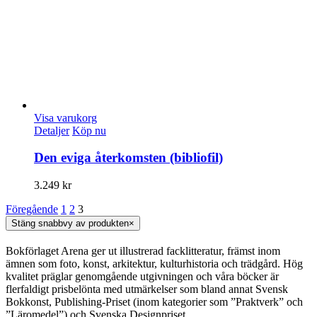
Visa varukorg
Detaljer
Köp nu
Den eviga återkomsten (bibliofil)
3.249
kr
Föregående
1
2
3
Stäng snabbvy av produkten
×
Bokförlaget Arena ger ut illustrerad facklitteratur, främst inom
ämnen som foto, konst, arkitektur, kulturhistoria och trädgård. Hög
kvalitet präglar genomgående utgivningen och våra böcker är
flerfaldigt prisbelönta med utmärkelser som bland annat Svensk
Bokkonst, Publishing-Priset (inom kategorier som ”Praktverk” och
”Läromedel”) och Svenska Designpriset.