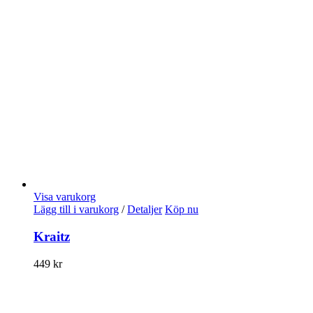
Visa varukorg
Lägg till i varukorg
/
Detaljer
Köp nu
Kraitz
449
kr