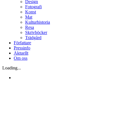
Design
Fotografi
Konst
Mat
Kulturhistoria
Resa
Skrivböcker
Trädgård
Författare
Pressinfo
Aktuellt
Om oss
Loading...