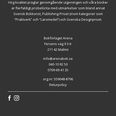
Hög kvalitet präglar genomgående utgivningen och våra böcker
är flerfaldigt prisbelönta med utmärkelser som bland annat
Svensk Bokkonst, Publishing-Priset (inom kategorier som
”Praktverk” och ”Läromedel”) och Svenska Designpriset.
Bokförlaget Arena
Fersens väg 9 3 tr
211 42 Malmö
info@arenabok.se
040-10 92 50
0709-69 41 35
org.nr: 559048-8796
Returpolicy