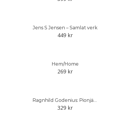
Jens S Jensen – Samlat verk
449
kr
Hem/Home
269
kr
Ragnhild Godenius: Pionjär inom svensk studiokeramik
329
kr