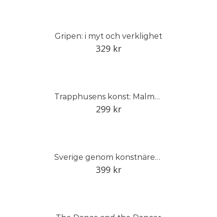
Gripen: i myt och verklighet
329
kr
Trapphusens konst: Malmö 1930–1940
299
kr
Sverige genom konstnärens öga
399
kr