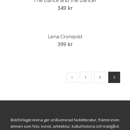
The Dance and the Dancer
349
kr
Lena Cronqvist
399
kr
1
2
3
Bokförlaget Arena ger ut illustrerad facklitteratur, främst inom
ämnen som foto, konst, arkitektur, kulturhistoria och trädgård.