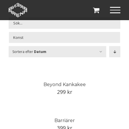
Fortsätt
till
innehållet

Sortera efter
Datum
Beyond Kankakee
299
kr
Barriärer
399
kr