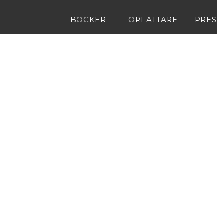
BÖCKER
FÖRFATTARE
PRES
Våra böcker