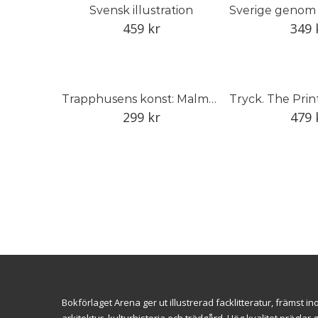
Svensk illustration
459
kr
349
Trapphusens konst: Malmö 1930–1940
299
kr
479
Bokförlaget Arena ger ut illustrerad facklitteratur, främst 