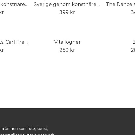
Sverige genom konstnärens öga
Sverige genom konstnärens öga
The Dance 
kr
399
kr
3
Tryck. The Prints. Carl Fredrik Reuterswärd
Vita lögner
kr
259
kr
2
inom ämnen som foto, konst,