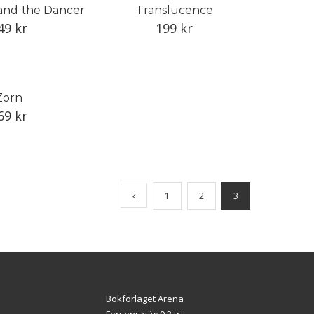
and the Dancer
Translucence
49
kr
199
kr
Zorn
69
kr
1
2
3
Bokförlaget Arena