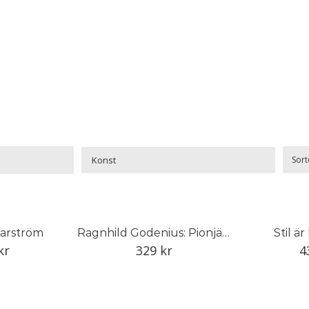
Sort

arström
Ragnhild Godenius: Pionjär inom svensk studiokeramik
Stil ä
kr
329
kr
4