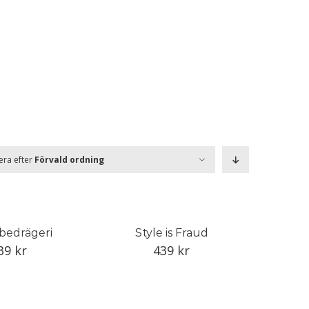
era efter
Förvald ordning
r bedrägeri
Style is Fraud
39
kr
439
kr