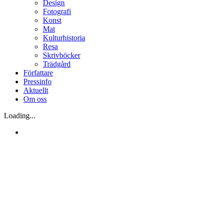
Design
Fotografi
Konst
Mat
Kulturhistoria
Resa
Skrivböcker
Trädgård
Författare
Pressinfo
Aktuellt
Om oss
Loading...