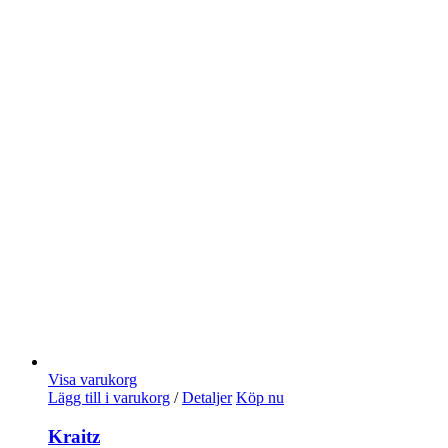
Visa varukorg
Lägg till i varukorg
/
Detaljer
Köp nu
Kraitz