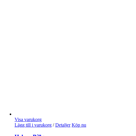
Visa varukorg
Lägg till i varukorg
/
Detaljer
Köp nu