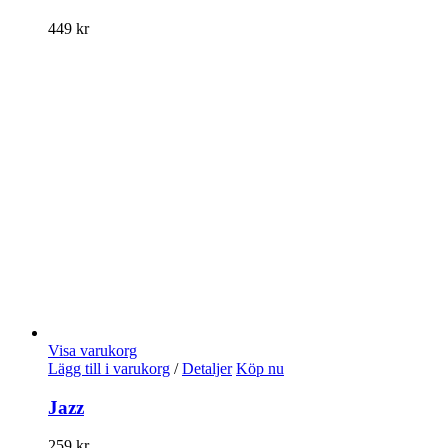
449
kr
Visa varukorg
Lägg till i varukorg
/
Detaljer
Köp nu
Jazz
259
kr