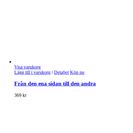
Visa varukorg
Lägg till i varukorg
/
Detaljer
Köp nu
Från den ena sidan till den andra
369
kr