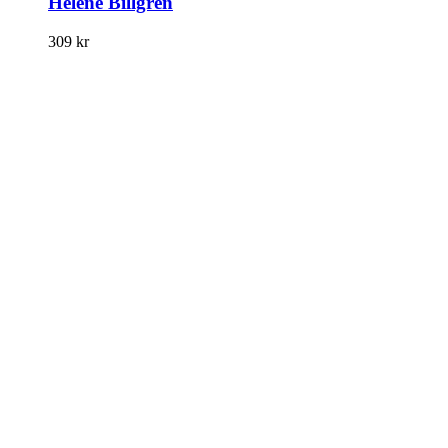
Helene Billgren
309
kr