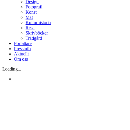
Design
Fotografi
Konst
Mat
Kulturhistoria
Resa
Skrivböcker
Trädgård
Författare
Pressinfo
Aktuellt
Om oss
Loading...