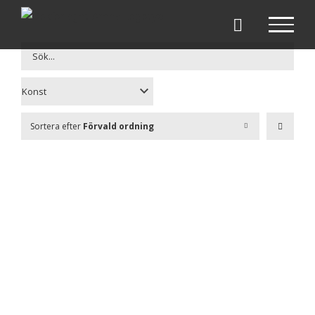
Fortsätt
till
innehållet
Sortera efter
Förvald ordning