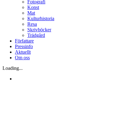
Fotografi
Konst
Mat
Kulturhistoria
Resa
Skrivböcker
Trädgård
Författare
Pressinfo
Aktuellt
Om oss
Loading...