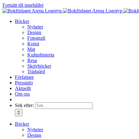
Fortsätt till innehållet
Böcker
Nyheter
Design
Fotografi
Konst
Mat
Kulturhistoria
Resa
Skrivböcker
Trädgård
Författare
Pressinfo
Aktuellt
Om oss
Sök efter:
Böcker
Nyheter
Design