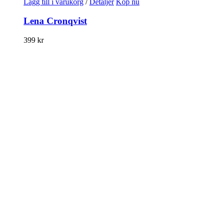
Lägg till i varukorg
/
Detaljer
Köp nu
Lena Cronqvist
399
kr