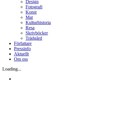
Design
Fotografi
Konst
Mat
Kulturhistoria
Resa
Skrivböcker
Trädgård
Författare
Pressinfo
Aktuellt
Om oss
Loading...