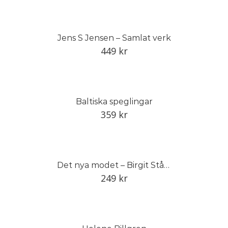
Jens S Jensen – Samlat verk
449
kr
Baltiska speglingar
359
kr
Det nya modet – Birgit Ståhl-Nyberg
249
kr