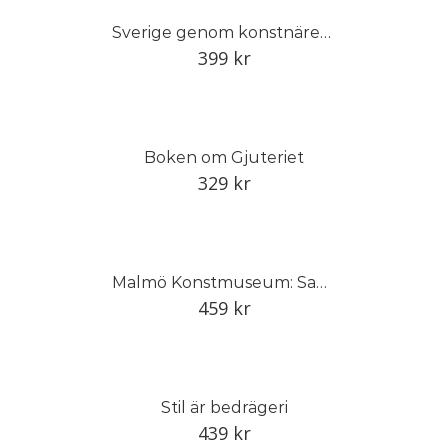
Sverige genom konstnärens öga
399
kr
Boken om Gjuteriet
329
kr
Malmö Konstmuseum: Samlingen/The Collection
459
kr
Stil är bedrägeri
439
kr