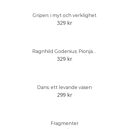
Gripen: i myt och verklighet
329
kr
Ragnhild Godenius: Pionjär inom svensk studiokeramik
329
kr
Dans: ett levande väsen
299
kr
Fragmenter