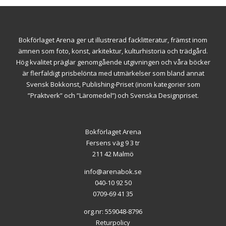
Bokförlaget Arena ger ut illustrerad facklitteratur, främst inom
ämnen som foto, konst, arkitektur, kulturhistoria och trädgård.
Hög kvalitet präglar genomgående utgivningen och våra böcker
är flerfaldigt prisbelönta med utmärkelser som bland annat
Svensk Bokkonst, Publishing-Priset (inom kategorier som
”Praktverk” och ”Läromedel”) och Svenska Designpriset.
Bokförlaget Arena
Fersens väg 9 3 tr
211 42 Malmö
info@arenabok.se
040-10 92 50
0709-69 41 35
org.nr: 559048-8796
Returpolicy