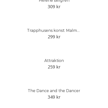
Helene Billgren
309
kr
Trapphusens konst: Malmö 1930–1940
299
kr
Attraktion
259
kr
The Dance and the Dancer
349
kr