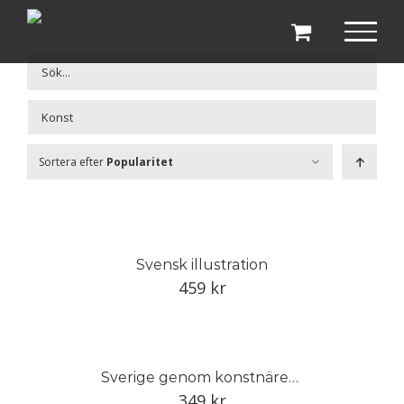
Fortsätt
till
innehållet

Sortera efter
Popularitet
Svensk illustration
459
kr
Sverige genom konstnärens öga
349
kr