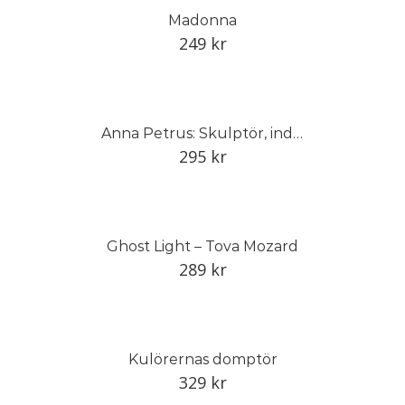
Madonna
249
kr
Anna Petrus: Skulptör, industrikonstnär och pionjär
295
kr
Ghost Light – Tova Mozard
289
kr
Kulörernas domptör
329
kr