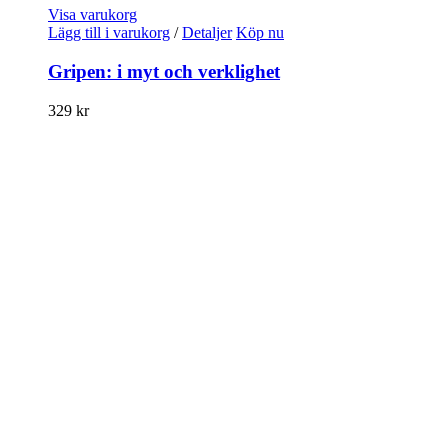
Visa varukorg
Lägg till i varukorg
/
Detaljer
Köp nu
Gripen: i myt och verklighet
329
kr