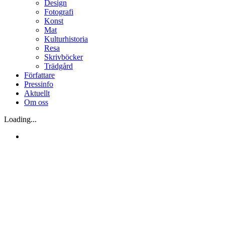
Design
Fotografi
Konst
Mat
Kulturhistoria
Resa
Skrivböcker
Trädgård
Författare
Pressinfo
Aktuellt
Om oss
Loading...