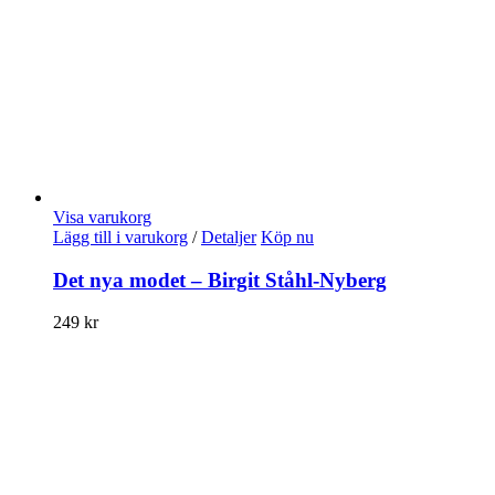
Visa varukorg
Lägg till i varukorg
/
Detaljer
Köp nu
Det nya modet – Birgit Ståhl-Nyberg
249
kr