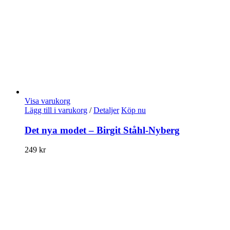
Visa varukorg
Lägg till i varukorg
/
Detaljer
Köp nu
Det nya modet – Birgit Ståhl-Nyberg
249
kr