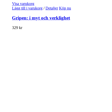
Visa varukorg
Lägg till i varukorg
/
Detaljer
Köp nu
Gripen: i myt och verklighet
329
kr