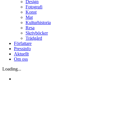
Design
Fotografi
Konst
Mat
Kulturhistoria
Resa
Skrivböcker
Trädgård
Författare
Pressinfo
Aktuellt
Om oss
Loading...