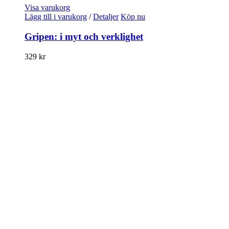
Visa varukorg
Lägg till i varukorg
/
Detaljer
Köp nu
Gripen: i myt och verklighet
329
kr