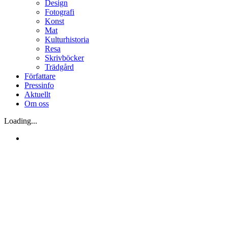
Design
Fotografi
Konst
Mat
Kulturhistoria
Resa
Skrivböcker
Trädgård
Författare
Pressinfo
Aktuellt
Om oss
Loading...