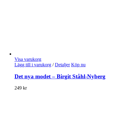
Visa varukorg
Lägg till i varukorg
/
Detaljer
Köp nu
Det nya modet – Birgit Ståhl-Nyberg
249
kr