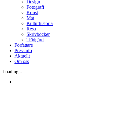
Design
Fotografi
Konst
Mat
Kulturhistoria
Resa
Skrivböcker
Trädgård
Författare
Pressinfo
Aktuellt
Om oss
Loading...