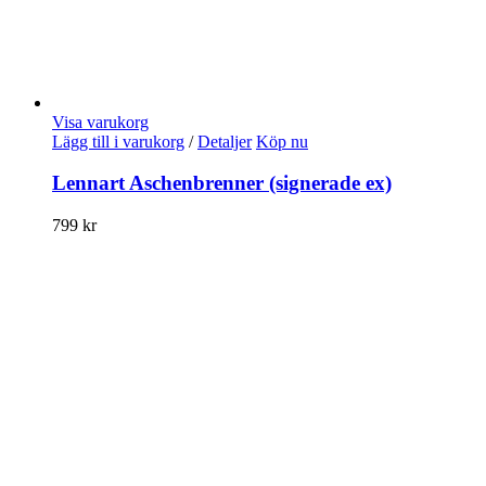
Visa varukorg
Lägg till i varukorg
/
Detaljer
Köp nu
Lennart Aschenbrenner (signerade ex)
799
kr