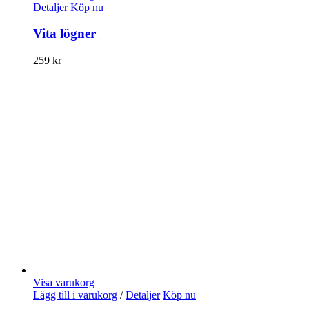
Detaljer
Köp nu
Vita lögner
259
kr
Visa varukorg
Lägg till i varukorg
/
Detaljer
Köp nu