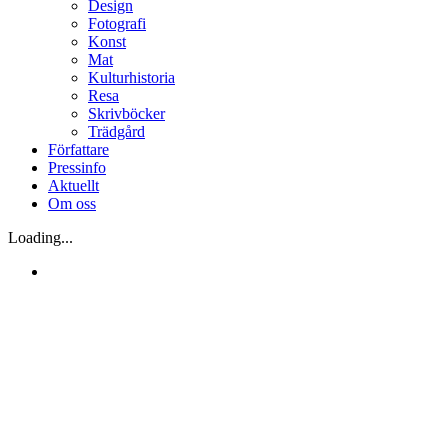
Design
Fotografi
Konst
Mat
Kulturhistoria
Resa
Skrivböcker
Trädgård
Författare
Pressinfo
Aktuellt
Om oss
Loading...