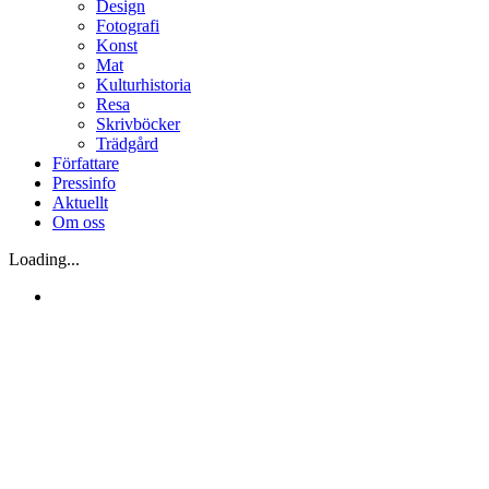
Design
Fotografi
Konst
Mat
Kulturhistoria
Resa
Skrivböcker
Trädgård
Författare
Pressinfo
Aktuellt
Om oss
Loading...