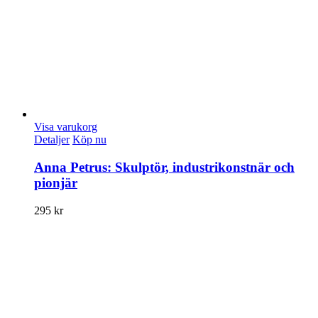
Visa varukorg
Detaljer
Köp nu
Anna Petrus: Skulptör, industrikonstnär och
pionjär
295
kr