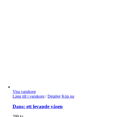
Visa varukorg
Lägg till i varukorg
/
Detaljer
Köp nu
Dans: ett levande väsen
299
kr