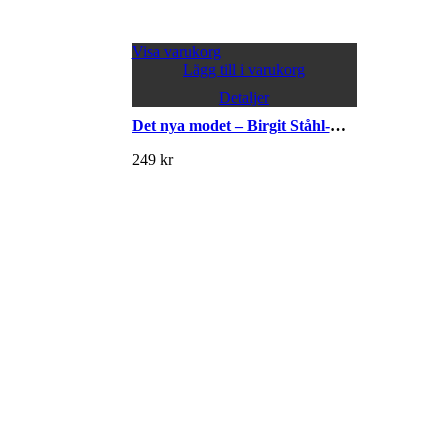
Visa varukorg
Lägg till i varukorg
Detaljer
Det nya modet – Birgit Ståhl-Nyberg
249
kr