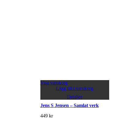
Visa varukorg
Lägg till i varukorg
Detaljer
Jens S Jensen – Samlat verk
449
kr