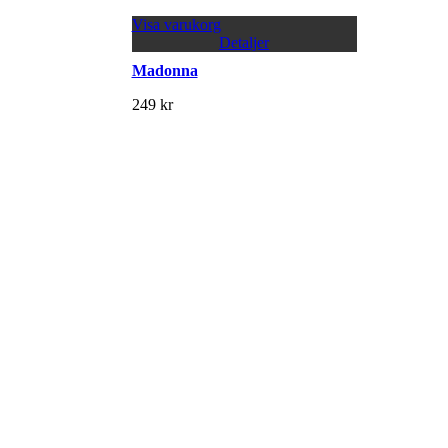
Visa varukorg
Detaljer
Madonna
249
kr