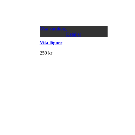
Visa varukorg
Detaljer
Vita lögner
259
kr