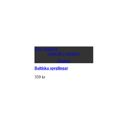
Visa varukorg
Lägg till i varukorg
Detaljer
Baltiska speglingar
359
kr