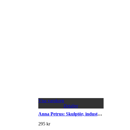
Visa varukorg
Detaljer
Anna Petrus: Skulptör, industrikonstnär och pionjär
295
kr