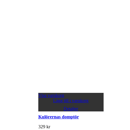
Visa varukorg
Lägg till i varukorg
Detaljer
Kulörernas domptör
329
kr