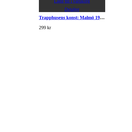
Lägg till i varukorg
Detaljer
Trapphusens konst: Malmö 1930–1940
299
kr