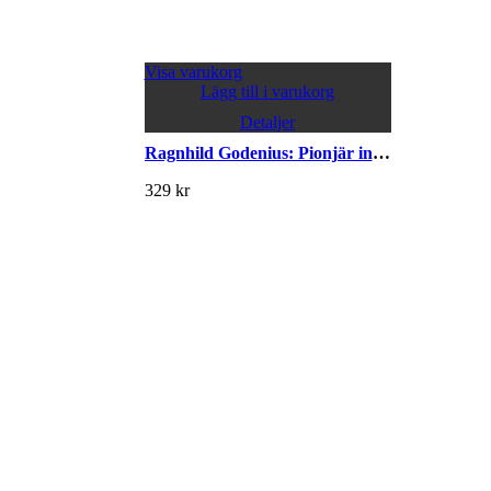
Visa varukorg
Lägg till i varukorg
Detaljer
Ragnhild Godenius: Pionjär inom svensk studiokeramik
329
kr