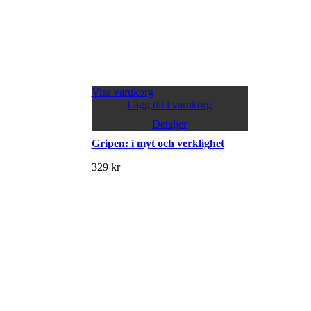
Visa varukorg
Lägg till i varukorg
Detaljer
Gripen: i myt och verklighet
329
kr