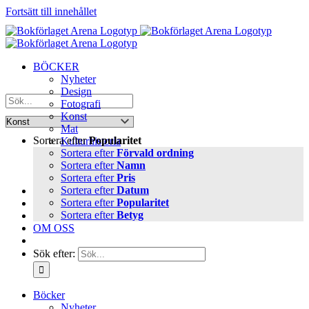
Fortsätt till innehållet
BÖCKER
Nyheter
Design
Fotografi
Konst
Mat
Sortera efter
Popularitet
Kulturhistoria
Sortera efter
Förvald ordning
Resa
Sortera efter
Namn
Skrivböcker
Sortera efter
Pris
Trädgård
Sortera efter
Datum
FÖRFATTARE
Sortera efter
Popularitet
PRESSINFO
Sortera efter
Betyg
AKTUELLT
OM OSS
Sök efter:
Böcker
Nyheter