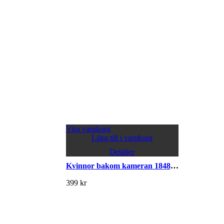
Visa varukorg
Lägg till i varukorg
Detaljer
Kvinnor bakom kameran 1848–1968
399
kr