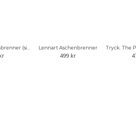
Lennart Aschenbrenner (signerade ex)
Lennart Aschenbrenner
kr
499
kr
4