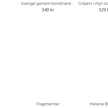
Sverige genom konstnärens öga
Gripen: i myt o
349
kr
329
Fragmenter
Helene B