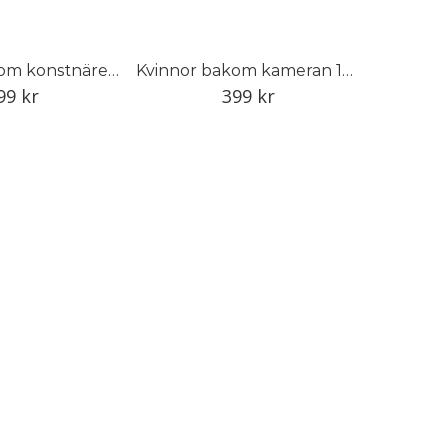
Sverige genom konstnärens öga
Kvinnor bakom kameran 1848–1968
99
kr
399
kr