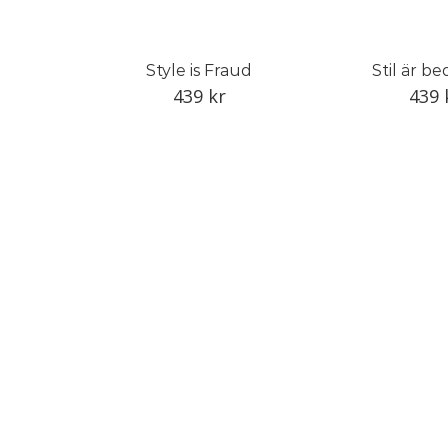
Style is Fraud
Stil är be
439
kr
439