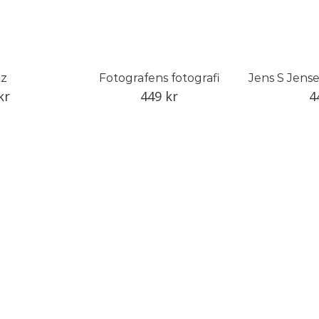
tz
Fotografens fotografi
Jens S Jense
kr
449
kr
4