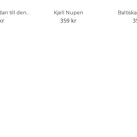
Från den ena sidan till den andra
Kjell Nupen
Baltisk
kr
359
kr
3