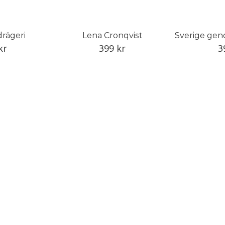
drägeri
Lena Cronqvist
kr
399
kr
3