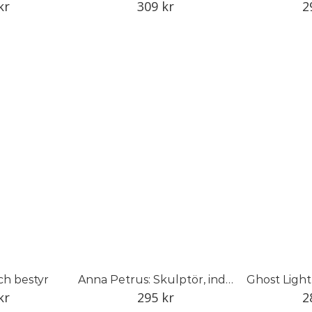
kr
309
kr
2
ch bestyr
Anna Petrus: Skulptör, industrikonstnär och pionjär
Ghost Light
kr
295
kr
2