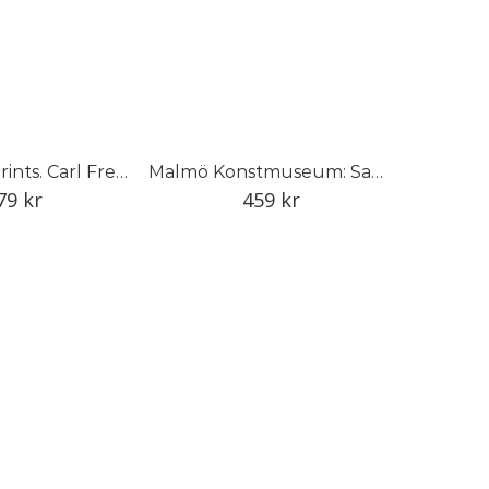
Tryck. The Prints. Carl Fredrik Reuterswärd
Malmö Konstmuseum: Samlingen/The Collection
79
kr
459
kr