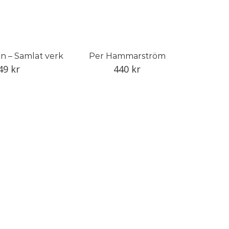
n – Samlat verk
Per Hammarström
49
kr
440
kr