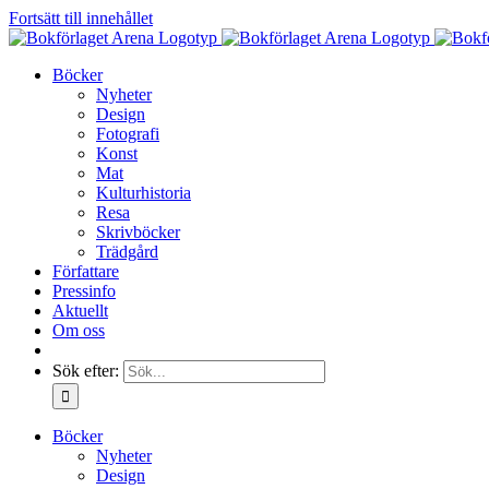
Fortsätt till innehållet
Böcker
Nyheter
Design
Fotografi
Konst
Mat
Kulturhistoria
Resa
Skrivböcker
Trädgård
Författare
Pressinfo
Aktuellt
Om oss
Sök efter:
Böcker
Nyheter
Design