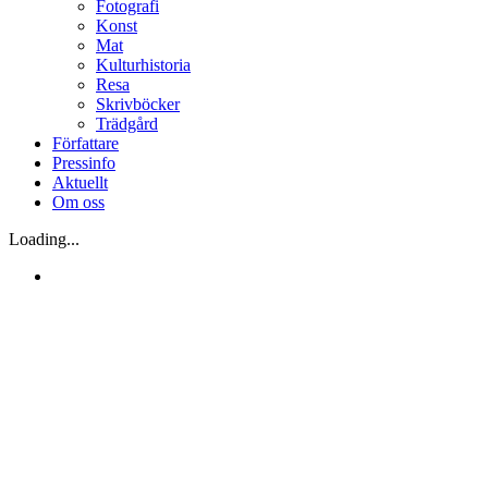
Fotografi
Konst
Mat
Kulturhistoria
Resa
Skrivböcker
Trädgård
Författare
Pressinfo
Aktuellt
Om oss
Loading...