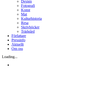
Design
Fotografi
Konst
Mat
Kulturhistoria
Resa
Skrivböcker
Trädgård
Författare
Pressinfo
Aktuellt
Om oss
Loading...