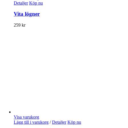
Detaljer
Köp nu
Vita lögner
259
kr
Visa varukorg
Lägg till i varukorg
/
Detaljer
Köp nu