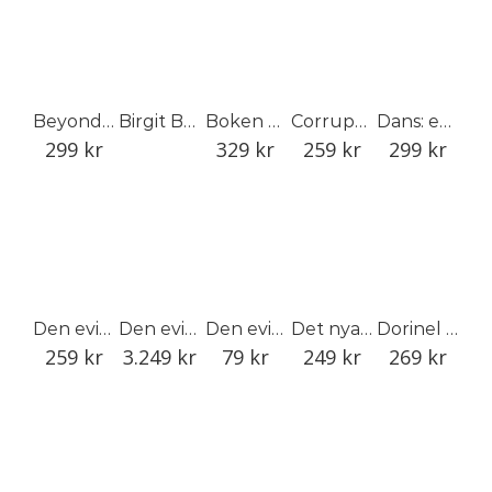
Beyond Kankakee
Birgit Broms
Boken om Gjuteriet
Corrupt Federal Reserve
Dans: ett levande väsen
299
kr
329
kr
259
kr
299
kr
Den eviga återkomsten
Den eviga återkomsten (bibliofil)
Den eviga återkomsten (serietidning)
Det nya modet – Birgit Ståhl-Nyberg
Dorinel Marc
259
kr
3.249
kr
79
kr
249
kr
269
kr