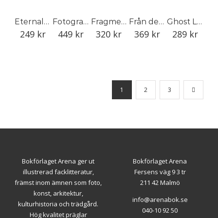
Eternal – Nathalia Edenmont
Fotografens fotografi
Fragmenter
Från den ena sidan till den andra
Ghost Light – Tova Mozard
249
kr
449
kr
320
kr
369
kr
289
kr
1
2
3
Bokförlaget Arena ger ut
Bokförlaget Arena
illustrerad facklitteratur,
Fersens väg 9 3 tr
främst inom ämnen som foto,
211 42 Malmö
konst, arkitektur,
info@arenabok.se
kulturhistoria och trädgård.
040-10 92 50
Hög kvalitet präglar