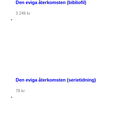
Den eviga återkomsten (bibliofil)
3.249
kr
org
r
u
Den eviga återkomsten (serietidning)
79
kr