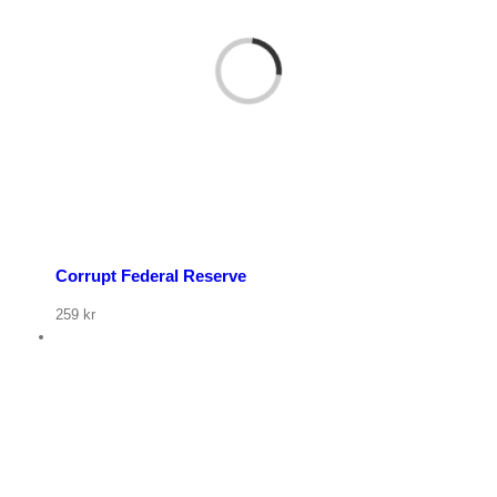
p nu
Corrupt Federal Reserve
259
kr