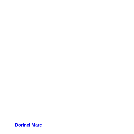
p nu
Dorinel Marc