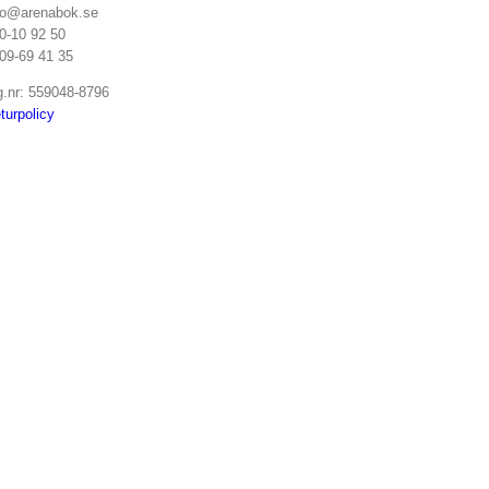
fo@arenabok.se
0-10 92 50
09-69 41 35
g.nr: 559048-8796
turpolicy