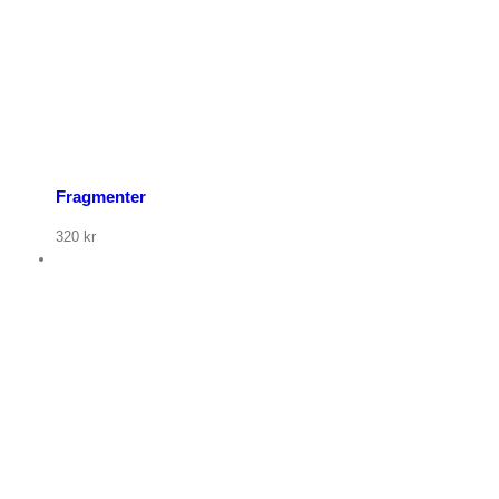
Fragmenter
320
kr
p nu