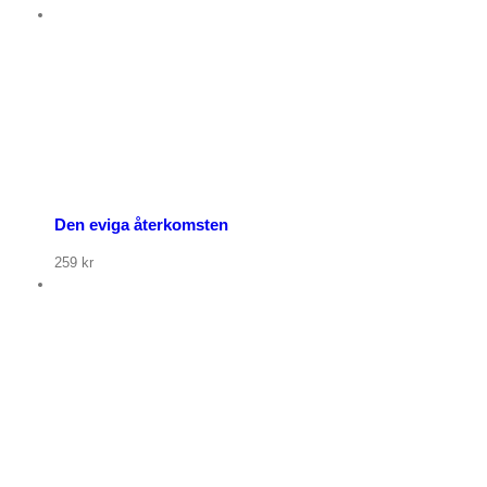
org
r
u
Den eviga återkomsten
259
kr
org
r
u