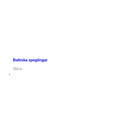
Baltiska speglingar
359
kr
p nu