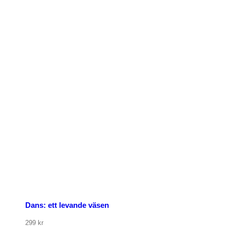
p nu
Dans: ett levande väsen
299
kr