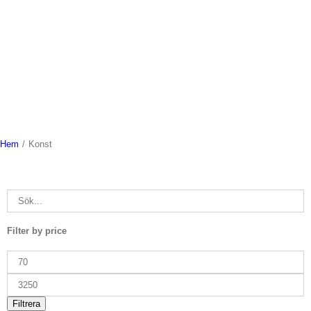
Hem
/
Konst
Filter by price
Min
pris
Max
pris
Filtrera