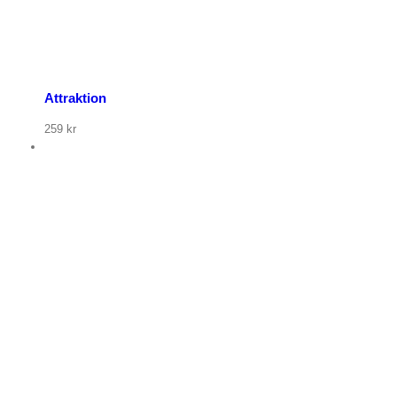
Attraktion
259
kr
p nu