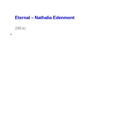
Eternal – Nathalia Edenmont
249
kr
p nu