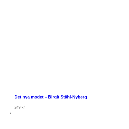
p nu
Det nya modet – Birgit Ståhl-Nyberg
249
kr