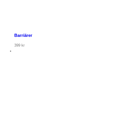
Barriärer
399
kr
p nu