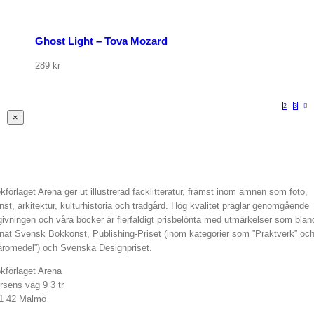
Ghost Light – Tova Mozard
289
kr
1
2
3
Stäng
×
snabbvy
av
produkten
kförlaget Arena ger ut illustrerad facklitteratur, främst inom ämnen som foto,
nst, arkitektur, kulturhistoria och trädgård. Hög kvalitet präglar genomgående
givningen och våra böcker är flerfaldigt prisbelönta med utmärkelser som blan
nat Svensk Bokkonst, Publishing-Priset (inom kategorier som ”Praktverk” oc
äromedel”) och Svenska Designpriset.
kförlaget Arena
rsens väg 9 3 tr
1 42 Malmö