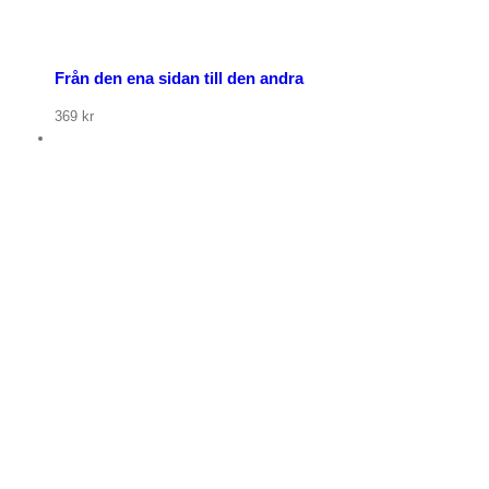
Från den ena sidan till den andra
369
kr
p nu