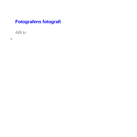
Fotografens fotografi
449
kr
p nu