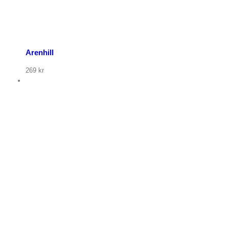
Arenhill
269
kr
p nu