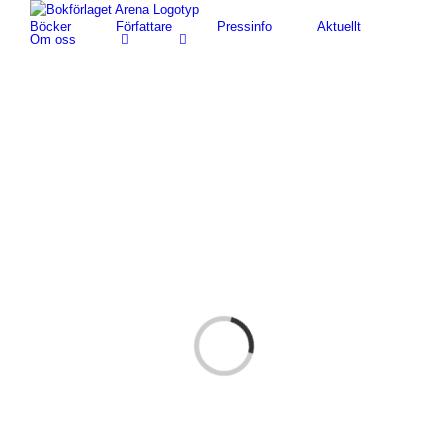
Fortsätt
Böcker
Författare
Pressinfo
Aktuellt
till
Om oss
innehållet
Loading...