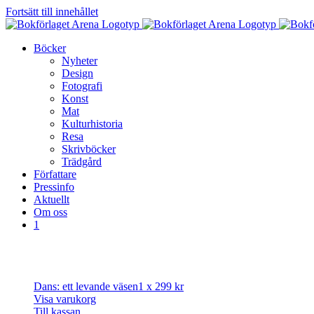
Fortsätt till innehållet
Böcker
Nyheter
Design
Fotografi
Konst
Mat
Kulturhistoria
Resa
Skrivböcker
Trädgård
Författare
Pressinfo
Aktuellt
Om oss
1
Dans: ett levande väsen
1 x
299
kr
Visa varukorg
Till kassan