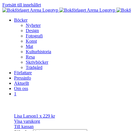
Fortsätt till innehållet
Böcker
Nyheter
Design
Fotografi
Konst
Mat
Kulturhistoria
Resa
Skrivböcker
Trädgård
Författare
Pressinfo
Aktuellt
Om oss
1
Lisa Larson
1 x
229
kr
Visa varukorg
Till kassan