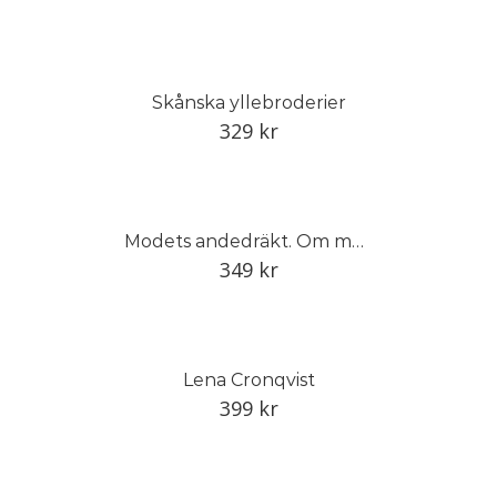
Skånska yllebroderier
329
kr
Modets andedräkt. Om modeteckning, den svenska historien
349
kr
Lena Cronqvist
399
kr