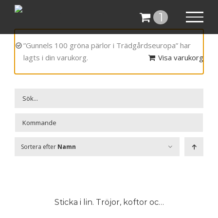
Fortsätt
1
till
innehållet
”Gunnels 100 gröna pärlor i Trädgårdseuropa” har
lagts i din varukorg.
Visa varukorg

Sortera efter
Namn
Sticka i lin. Tröjor, koftor och västar