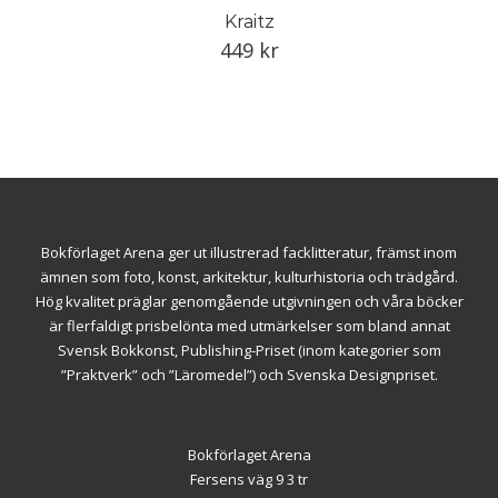
Kraitz
449
kr
Bokförlaget Arena ger ut illustrerad facklitteratur, främst inom
ämnen som foto, konst, arkitektur, kulturhistoria och trädgård.
Hög kvalitet präglar genomgående utgivningen och våra böcker
är flerfaldigt prisbelönta med utmärkelser som bland annat
Svensk Bokkonst, Publishing-Priset (inom kategorier som
”Praktverk” och ”Läromedel”) och Svenska Designpriset.
Bokförlaget Arena
Fersens väg 9 3 tr