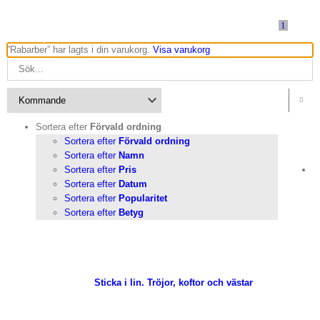
Fortsätt
till
1
innehållet
”Rabarber” har lagts i din varukorg.
Visa varukorg

Sortera efter
Förvald ordning
Sortera efter
Förvald ordning
Sortera efter
Namn
Sortera efter
Pris
Sortera efter
Datum
Sortera efter
Popularitet
Sortera efter
Betyg
a varukorg
Detaljer
Sticka i lin. Tröjor, koftor och västar
a varukorg