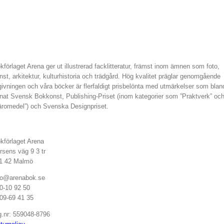
kförlaget Arena ger ut illustrerad facklitteratur, främst inom ämnen som foto,
nst, arkitektur, kulturhistoria och trädgård. Hög kvalitet präglar genomgående
givningen och våra böcker är flerfaldigt prisbelönta med utmärkelser som blan
nat Svensk Bokkonst, Publishing-Priset (inom kategorier som ”Praktverk” oc
äromedel”) och Svenska Designpriset.
kförlaget Arena
rsens väg 9 3 tr
1 42 Malmö
fo@arenabok.se
0-10 92 50
09-69 41 35
g.nr: 559048-8796