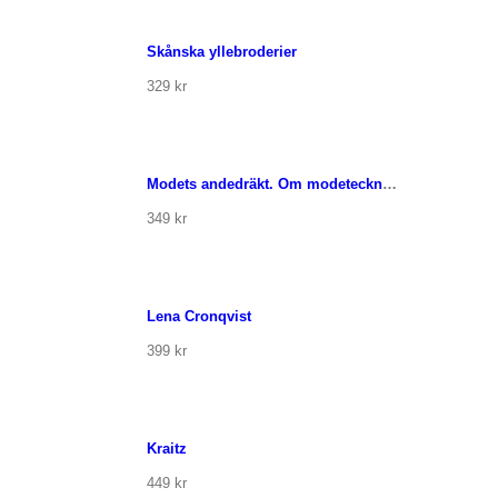
Detaljer
 varukorg
Skånska yllebroderier
329
kr
a varukorg
Detaljer
 varukorg
Modets andedräkt. Om modeteckning, den svenska historien
349
kr
a varukorg
Böcker
Författare
Detaljer
Pressinfo
 varukorg
Aktuellt
Lena Cronqvist
Om oss
399
kr
a varukorg
Detaljer
 varukorg
Kraitz
449
kr