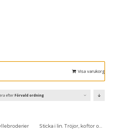
Visa varukorg
era efter
Förvald ordning
llebroderier
Sticka i lin. Tröjor, koftor och västar