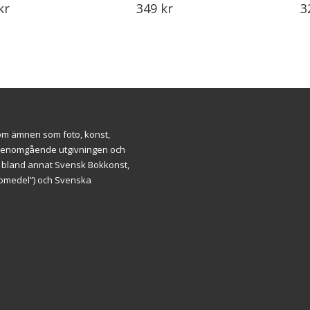
kr
349
kr
3
inom ämnen som foto, konst,
ar genomgående utgivningen och
m bland annat Svensk Bokkonst,
äromedel”) och Svenska