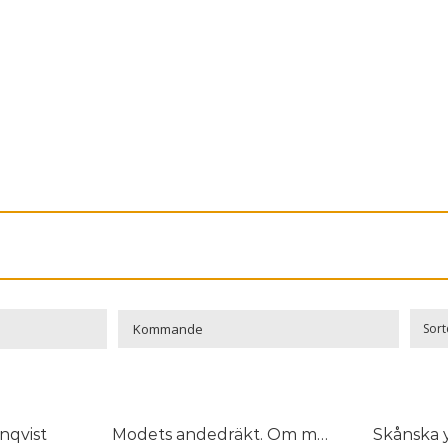
Sort

nqvist
Modets andedräkt. Om modeteckning, den svenska historien
Skånska y