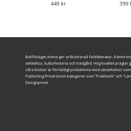
449
kr
399
Bokförlaget Arena ger ut illustrerad facklitteratur, främst 
arkitektur, kulturhistoria och trädgård. Hög kvalitet prägl
våra böcker är flerfaldigt prisbelönta med utmärkelser so
Publishing-Priset (inom kategorier som ”Praktverk” och ”L
Designpriset.