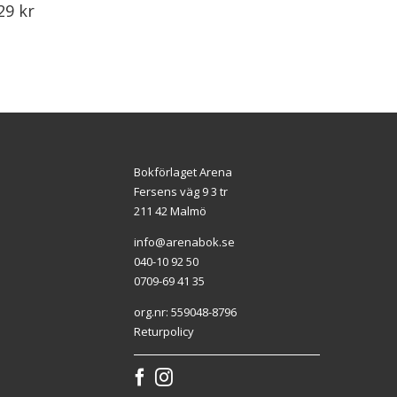
29
kr
Bokförlaget Arena
Fersens väg 9 3 tr
211 42 Malmö
info@arenabok.se
040-10 92 50
0709-69 41 35
org.nr: 559048-8796
Returpolicy