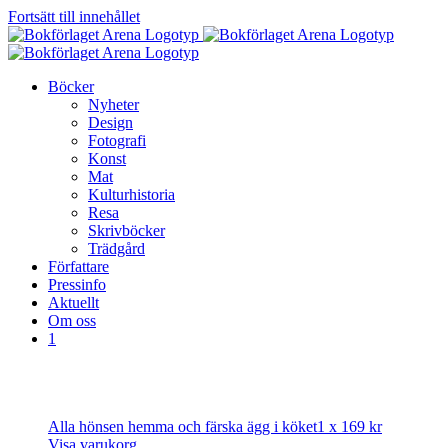
Fortsätt till innehållet
Böcker
Nyheter
Design
Fotografi
Konst
Mat
Kulturhistoria
Resa
Skrivböcker
Trädgård
Författare
Pressinfo
Aktuellt
Om oss
1
Alla hönsen hemma och färska ägg i köket
1 x
169
kr
Visa varukorg