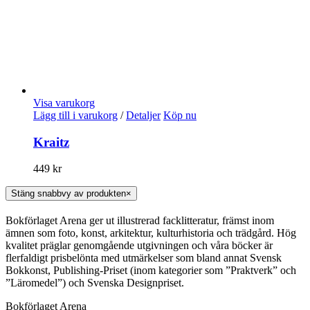
Visa varukorg
Lägg till i varukorg
/
Detaljer
Köp nu
Kraitz
449
kr
Stäng snabbvy av produkten
×
Bokförlaget Arena ger ut illustrerad facklitteratur, främst inom
ämnen som foto, konst, arkitektur, kulturhistoria och trädgård. Hög
kvalitet präglar genomgående utgivningen och våra böcker är
flerfaldigt prisbelönta med utmärkelser som bland annat Svensk
Bokkonst, Publishing-Priset (inom kategorier som ”Praktverk” och
”Läromedel”) och Svenska Designpriset.
Bokförlaget Arena