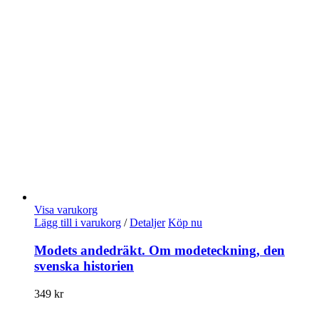
Visa varukorg
Lägg till i varukorg
/
Detaljer
Köp nu
Modets andedräkt. Om modeteckning, den
svenska historien
349
kr