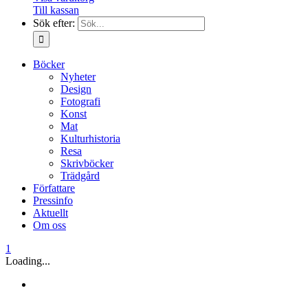
Till kassan
Sök efter:
Böcker
Nyheter
Design
Fotografi
Konst
Mat
Kulturhistoria
Resa
Skrivböcker
Trädgård
Författare
Pressinfo
Aktuellt
Om oss
1
Loading...