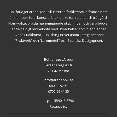
Bokförlaget Arena ger ut illustrerad facklitteratur, främst inom
ämnen som foto, konst, arkitektur, kulturhistoria och trädgård.
Hög kvalitet präglar genomgående utgivningen och våra böcker
är flerfaldigt prisbelönta med utmärkelser som bland annat
Svensk Bokkonst, Publishing-Priset (inom kategorier som
”Praktverk” och ”Läromedel”) och Svenska Designpriset.
Bokförlaget Arena
Fersens väg 9 3 tr
211 42 Malmö
info@arenabok.se
040-10 92 50
0709-69 41 35
org.nr: 559048-8796
Returpolicy