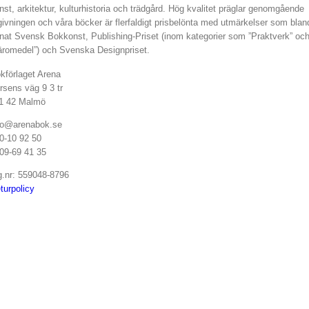
nst, arkitektur, kulturhistoria och trädgård. Hög kvalitet präglar genomgående
givningen och våra böcker är flerfaldigt prisbelönta med utmärkelser som blan
nat Svensk Bokkonst, Publishing-Priset (inom kategorier som ”Praktverk” oc
äromedel”) och Svenska Designpriset.
kförlaget Arena
rsens väg 9 3 tr
1 42 Malmö
fo@arenabok.se
0-10 92 50
09-69 41 35
g.nr: 559048-8796
turpolicy