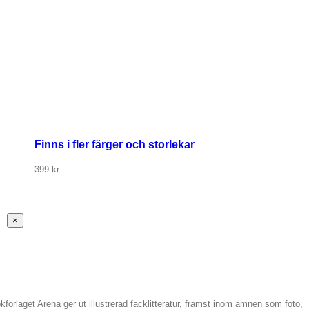
Finns i fler färger och storlekar
399
kr
Stäng
×
snabbvy
av
produkten
kförlaget Arena ger ut illustrerad facklitteratur, främst inom ämnen som foto,