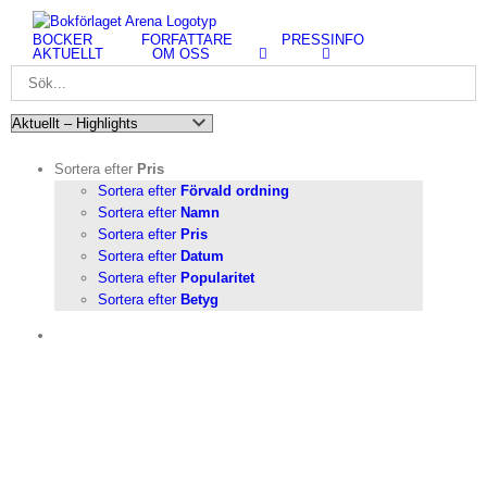
Fortsätt
till
BÖCKER
FÖRFATTARE
PRESSINFO
innehållet
AKTUELLT
OM OSS
Sortera efter
Pris
Sortera efter
Förvald ordning
Sortera efter
Namn
Sortera efter
Pris
Sortera efter
Datum
Sortera efter
Popularitet
Sortera efter
Betyg