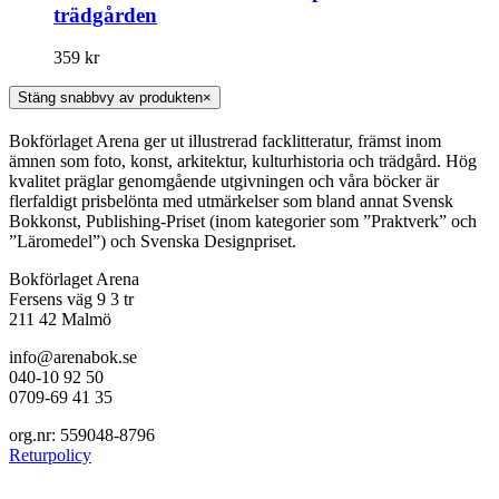
trädgården
359
kr
Stäng snabbvy av produkten
×
Bokförlaget Arena ger ut illustrerad facklitteratur, främst inom
ämnen som foto, konst, arkitektur, kulturhistoria och trädgård. Hög
kvalitet präglar genomgående utgivningen och våra böcker är
flerfaldigt prisbelönta med utmärkelser som bland annat Svensk
Bokkonst, Publishing-Priset (inom kategorier som ”Praktverk” och
”Läromedel”) och Svenska Designpriset.
Bokförlaget Arena
Fersens väg 9 3 tr
211 42 Malmö
info@arenabok.se
040-10 92 50
0709-69 41 35
org.nr: 559048-8796
Returpolicy