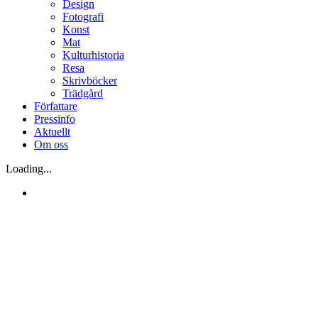
Design
Fotografi
Konst
Mat
Kulturhistoria
Resa
Skrivböcker
Trädgård
Författare
Pressinfo
Aktuellt
Om oss
Loading...