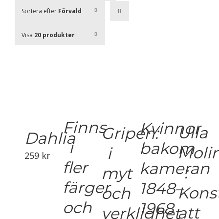
Sortera efter
Förvald
ordning
Visa
20 produkter
Finns
Kvinnor
Ulla
Gripen:
Dahlia
i
bakom
Moli
i
259
kr
fler
kameran
:
myt
färger
1848–
Kons
och
och
1968
att
verklighet