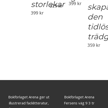
storlekar
399
kr
skap
329
kr
399
kr
den
tidlö
träd
359
kr
Bokförlaget Arena ger ut
Bokförlaget Arena
illustrerad facklitteratur,
Fersens väg 9 3 tr