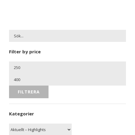
Filter by price
Min
pris
Max
pris
FILTRERA
Kategorier