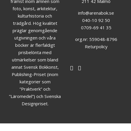
främst inom ämnen som
211 42 Malmö
foto, konst, arkitektur,
info@arenabok.se
kulturhistoria och
040-10 92 50
trädgård. Hög kvalitet
0709-69 41 35
präglar genomgående
utgivningen och våra
org.nr: 559048-8796
böcker är flerfaldigt
Returpolicy
prisbelönta med
utmärkelser som bland
annat Svensk Bokkonst,
Publishing-Priset (inom
kategorier som
”Praktverk” och
”Läromedel”) och Svenska
Designpriset.