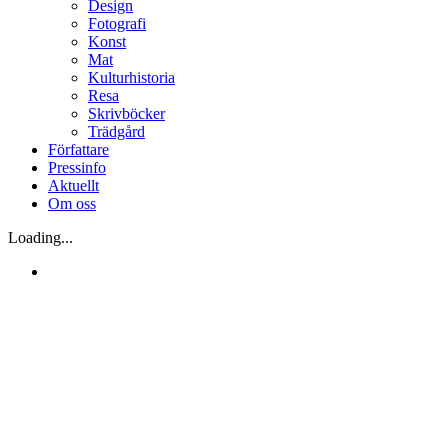
Design
Fotografi
Konst
Mat
Kulturhistoria
Resa
Skrivböcker
Trädgård
Författare
Pressinfo
Aktuellt
Om oss
Loading...