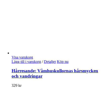
Visa varukorg
Lägg till i varukorg
/
Detaljer
Köp nu
Hårresande: Våmhuskullornas hårsmycken
och vandringar
329
kr