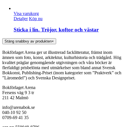
Visa varukorg
Detaljer
Köp nu
Sticka i lin. Tröjor, koftor och västar
Stäng snabbvy av produkten
×
Bokförlaget Arena ger ut illustrerad facklitteratur, främst inom
ämnen som foto, konst, arkitektur, kulturhistoria och trädgård. Hög
kvalitet präglar genomgående utgivningen och våra böcker är
flerfaldigt prisbelönta med utmärkelser som bland annat Svensk
Bokkonst, Publishing-Priset (inom kategorier som ”Praktverk” och
”Läromedel”) och Svenska Designpriset.
Bokförlaget Arena
Fersens väg 9 3 tr
211 42 Malmö
info@arenabok.se
040-10 92 50
0709-69 41 35