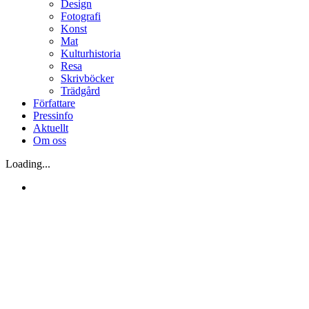
Design
Fotografi
Konst
Mat
Kulturhistoria
Resa
Skrivböcker
Trädgård
Författare
Pressinfo
Aktuellt
Om oss
Loading...