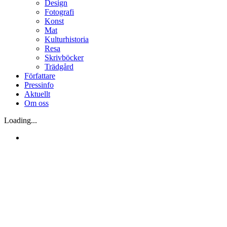
Design
Fotografi
Konst
Mat
Kulturhistoria
Resa
Skrivböcker
Trädgård
Författare
Pressinfo
Aktuellt
Om oss
Loading...