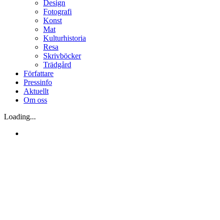
Design
Fotografi
Konst
Mat
Kulturhistoria
Resa
Skrivböcker
Trädgård
Författare
Pressinfo
Aktuellt
Om oss
Loading...