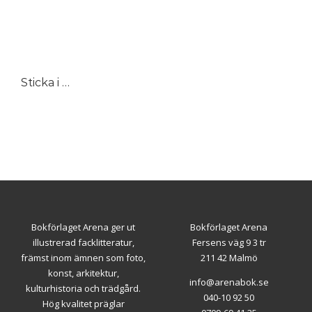
Sticka i lin. Tröjor, koftor och västar
Bokförlaget Arena ger ut
Bokförlaget Arena
illustrerad facklitteratur,
Fersens väg 9 3 tr
främst inom ämnen som foto,
211 42 Malmö
konst, arkitektur,
info@arenabok.se
kulturhistoria och trädgård.
040-10 92 50
Hög kvalitet präglar