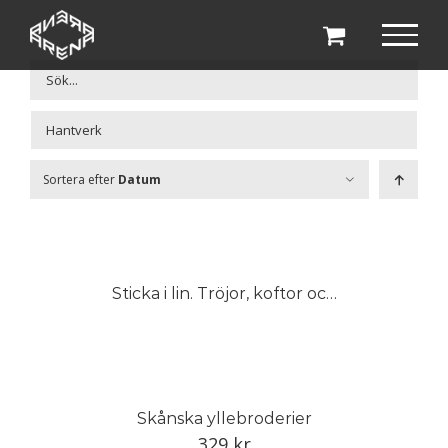
Fortsätt
till
innehållet

Sortera efter
Datum
Sticka i lin. Tröjor, koftor och västar
Skånska yllebroderier
329
kr