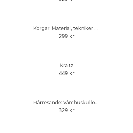
Korgar: Material, tekniker och traditioner i Sverige
299
kr
Kraitz
449
kr
Hårresande: Våmhuskullornas hårsmycken och vandringar
329
kr