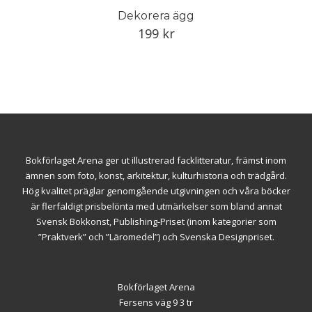
Dekorera ägg
199
kr
Bokförlaget Arena ger ut illustrerad facklitteratur, främst inom
ämnen som foto, konst, arkitektur, kulturhistoria och trädgård.
Hög kvalitet präglar genomgående utgivningen och våra böcker
är flerfaldigt prisbelönta med utmärkelser som bland annat
Svensk Bokkonst, Publishing-Priset (inom kategorier som
”Praktverk” och ”Läromedel”) och Svenska Designpriset.
Bokförlaget Arena
Fersens väg 9 3 tr