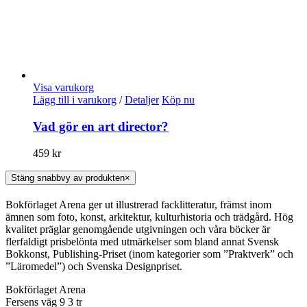
Visa varukorg
Lägg till i varukorg
/
Detaljer
Köp nu
Vad gör en art director?
459
kr
Stäng snabbvy av produkten
×
Bokförlaget Arena ger ut illustrerad facklitteratur, främst inom
ämnen som foto, konst, arkitektur, kulturhistoria och trädgård. Hög
kvalitet präglar genomgående utgivningen och våra böcker är
flerfaldigt prisbelönta med utmärkelser som bland annat Svensk
Bokkonst, Publishing-Priset (inom kategorier som ”Praktverk” och
”Läromedel”) och Svenska Designpriset.
Bokförlaget Arena
Fersens väg 9 3 tr