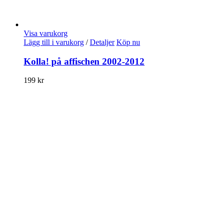
Visa varukorg
Lägg till i varukorg
/
Detaljer
Köp nu
Kolla! på affischen 2002-2012
199
kr