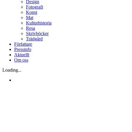
Design
Fotografi
Konst
Mat
Kulturhistoria
Resa
Skrivböcker
Trädgård
Författare
Pressinfo
Aktuellt
Om oss
Loading...