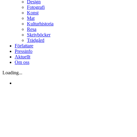
Design
Fotografi
Konst
Mat
Kulturhistoria
Resa
Skrivböcker
Trädgård
Författare
Pressinfo
Aktuellt
Om oss
Loading...