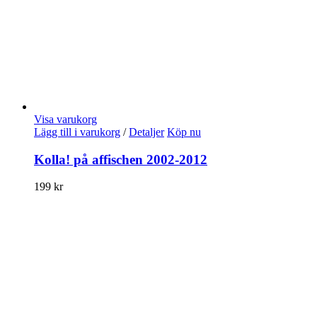
Visa varukorg
Lägg till i varukorg
/
Detaljer
Köp nu
Kolla! på affischen 2002-2012
199
kr