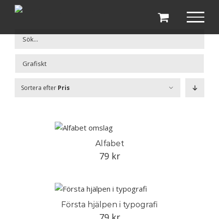
Fortsätt
till
innehållet

Sortera efter
Pris
Alfabet
79
kr
Första hjälpen i typografi
79
kr