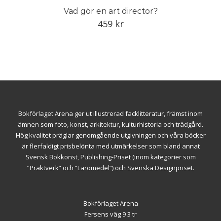
Vad gör en art director?
459
kr
Bokförlaget Arena ger ut illustrerad facklitteratur, främst inom
ämnen som foto, konst, arkitektur, kulturhistoria och trädgård.
Hög kvalitet präglar genomgående utgivningen och våra böcker
är flerfaldigt prisbelönta med utmärkelser som bland annat
Svensk Bokkonst, Publishing-Priset (inom kategorier som
”Praktverk” och ”Läromedel”) och Svenska Designpriset.
Bokförlaget Arena
Fersens väg 9 3 tr