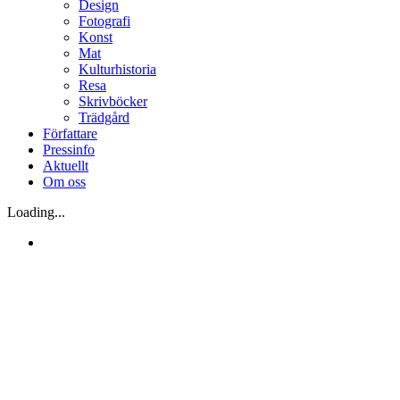
Design
Fotografi
Konst
Mat
Kulturhistoria
Resa
Skrivböcker
Trädgård
Författare
Pressinfo
Aktuellt
Om oss
Loading...