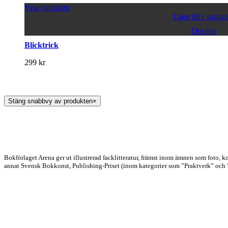
Visa varukorg
Lägg till i varuk
Detaljer
Blicktrick
299
kr
Stäng snabbvy av produkten
×
Bokförlaget Arena ger ut illustrerad facklitteratur, främst inom ämnen som foto, 
annat Svensk Bokkonst, Publishing-Priset (inom kategorier som ”Praktverk” och