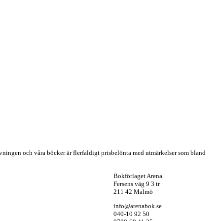
givningen och våra böcker är flerfaldigt prisbelönta med utmärkelser som bland
Bokförlaget Arena
Fersens väg 9 3 tr
211 42 Malmö
info@arenabok.se
040-10 92 50