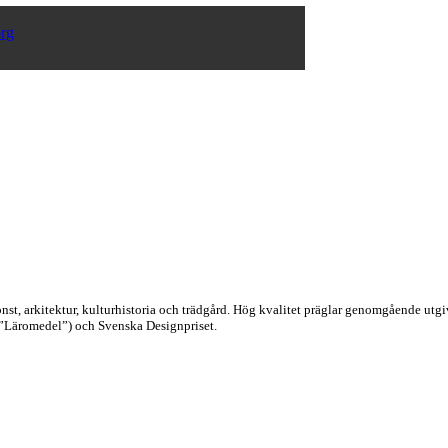
org
konst, arkitektur, kulturhistoria och trädgård. Hög kvalitet präglar genomgående ut
 ”Läromedel”) och Svenska Designpriset.