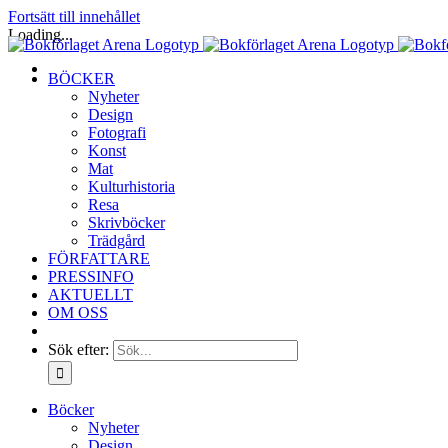
Fortsätt till innehållet
Loading...
BÖCKER
Nyheter
Design
Fotografi
Konst
Mat
Kulturhistoria
Resa
Skrivböcker
Trädgård
FÖRFATTARE
PRESSINFO
AKTUELLT
OM OSS
Sök efter:
Böcker
Nyheter
Design