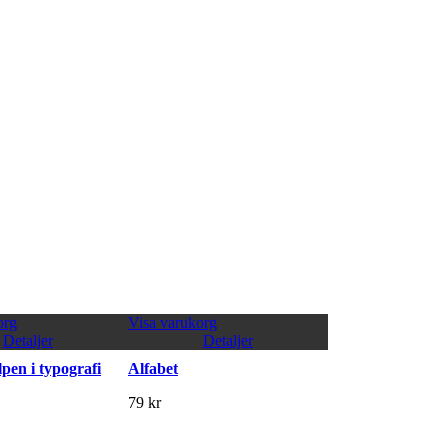
org
Visa varukorg
Detaljer
Detaljer
lpen i typografi
Alfabet
79
kr