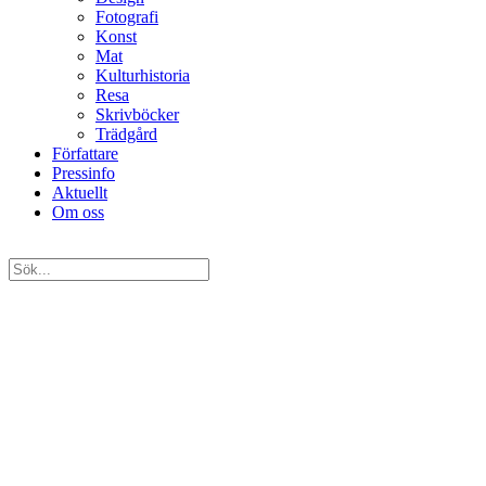
Fotografi
Konst
Mat
Kulturhistoria
Resa
Skrivböcker
Trädgård
Författare
Pressinfo
Aktuellt
Om oss