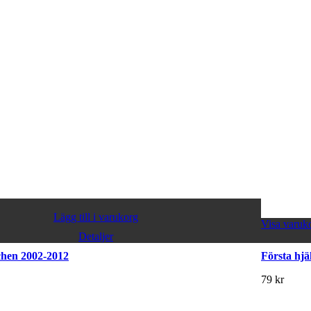
Lägg till i varukorg
Visa varuk
Detaljer
schen 2002-2012
Första hjä
79
kr