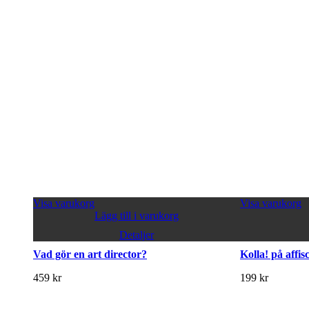
Visa varukorg
Visa varukorg
Lägg till i varukorg
Detaljer
Vad gör en art director?
Kolla! på affi
459
kr
199
kr