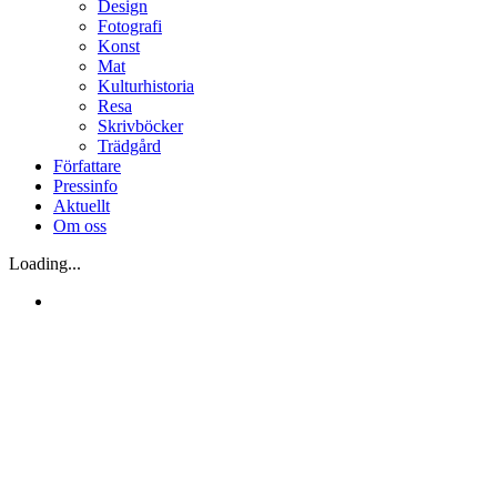
Design
Fotografi
Konst
Mat
Kulturhistoria
Resa
Skrivböcker
Trädgård
Författare
Pressinfo
Aktuellt
Om oss
Loading...