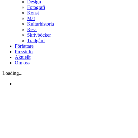
Design
Fotografi
Konst
Mat
Kulturhistoria
Resa
Skrivböcker
Trädgård
Författare
Pressinfo
Aktuellt
Om oss
Loading...