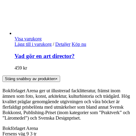
Visa varukorg
Lägg till i varukorg
/
Detaljer
Köp nu
Vad gör en art director?
459
kr
Stäng snabbvy av produkten
×
Bokförlaget Arena ger ut illustrerad facklitteratur, främst inom
ämnen som foto, konst, arkitektur, kulturhistoria och trädgård. Hög
kvalitet präglar genomgående utgivningen och våra böcker är
flerfaldigt prisbelönta med utmärkelser som bland annat Svensk
Bokkonst, Publishing-Priset (inom kategorier som ”Praktverk” och
”Läromedel”) och Svenska Designpriset.
Bokförlaget Arena
Fersens väg 9 3 tr