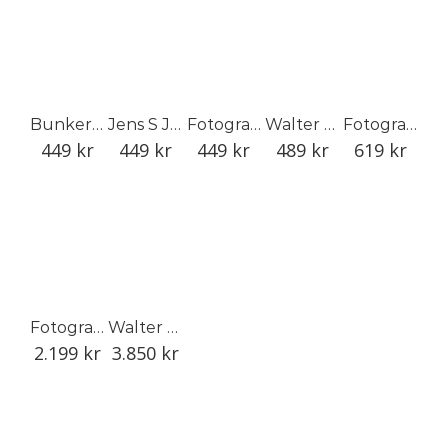
Bunker Ett Noll Fyra
Jens S Jensen – Samlat verk
Fotografens fotografi
Walter Hirsch
Fotografi i Sverige 1970–2014, del I
449
kr
449
kr
449
kr
489
kr
619
kr
Fotografi i Sverige 1970-2014, del II
Walter Hirsch (specialutgåva: motiv 1)
2.199
kr
3.850
kr