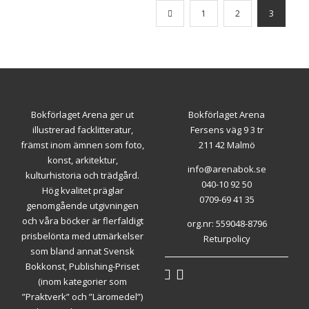
1
2
3
Bokförlaget Arena ger ut
Bokförlaget Arena
illustrerad facklitteratur,
Fersens väg 9 3 tr
främst inom ämnen som foto,
211 42 Malmö
konst, arkitektur,
info@arenabok.se
kulturhistoria och trädgård.
040-10 92 50
Hög kvalitet präglar
0709-69 41 35
genomgående utgivningen
och våra böcker är flerfaldigt
org.nr: 559048-8796
prisbelönta med utmärkelser
Returpolicy
som bland annat Svensk
Bokkonst, Publishing-Priset
(inom kategorier som
”Praktverk” och ”Läromedel”)