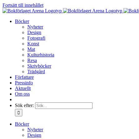
Fortsätt till innehållet
Böcker
Nyheter
Design
Fotografi
Konst
Mat
Kulturhistoria
Resa
Skrivböcker
Trädgård
Författare
Pressinfo
Aktuellt
Om oss
Sök efter:
Böcker
Nyheter
Design