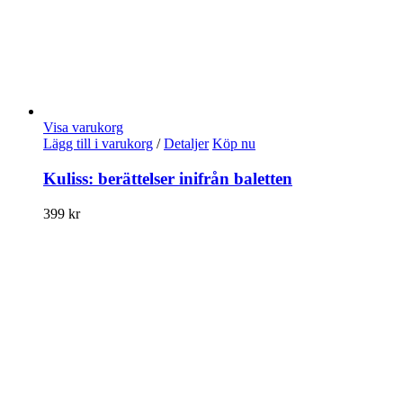
Visa varukorg
Lägg till i varukorg
/
Detaljer
Köp nu
Kuliss: berättelser inifrån baletten
399
kr