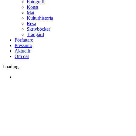
Fotografi
Konst
Mat
Kulturhistoria
Resa
Skrivböcker
Trädgård
Författare
Pressinfo
Aktuellt
Om oss
Loading...