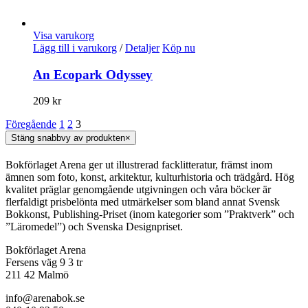
Visa varukorg
Lägg till i varukorg
/
Detaljer
Köp nu
An Ecopark Odyssey
209
kr
Föregående
1
2
3
Stäng snabbvy av produkten
×
Bokförlaget Arena ger ut illustrerad facklitteratur, främst inom
ämnen som foto, konst, arkitektur, kulturhistoria och trädgård. Hög
kvalitet präglar genomgående utgivningen och våra böcker är
flerfaldigt prisbelönta med utmärkelser som bland annat Svensk
Bokkonst, Publishing-Priset (inom kategorier som ”Praktverk” och
”Läromedel”) och Svenska Designpriset.
Bokförlaget Arena
Fersens väg 9 3 tr
211 42 Malmö
info@arenabok.se