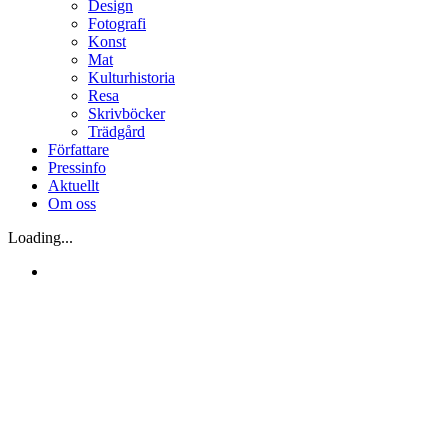
Design
Fotografi
Konst
Mat
Kulturhistoria
Resa
Skrivböcker
Trädgård
Författare
Pressinfo
Aktuellt
Om oss
Loading...